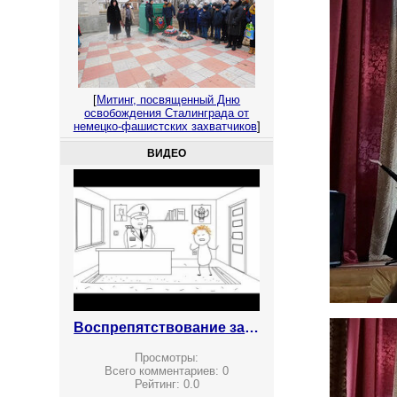
[
Митинг, посвященный Дню
освобождения Сталинграда от
немецко-фашистских захватчиков
]
ВИДЕО
Воспрепятствование законной предпринимательской деятельности
Просмотры:
Всего комментариев:
0
Рейтинг:
0.0