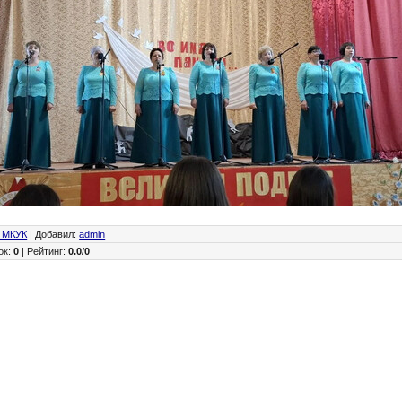
 МКУК
|
Добавил
:
admin
ок
:
0
|
Рейтинг
:
0.0
/
0