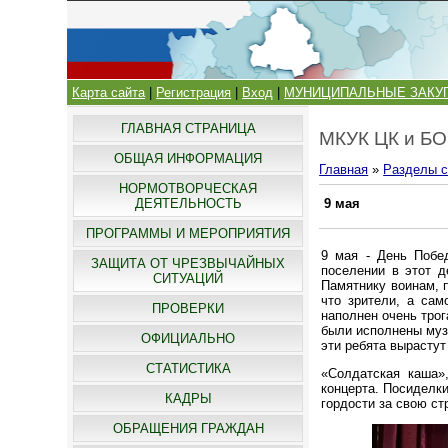
Карта сайта
|
Регистрация
|
Вход
|
МУНИЦИПАЛЬНЫЕ ЗАКУ
ГЛАВНАЯ СТРАНИЦА
МКУК ЦК и БО
ОБЩАЯ ИНФОРМАЦИЯ
Главная
»
Разделы с
НОРМОТВОРЧЕСКАЯ
ДЕЯТЕЛЬНОСТЬ
9 мая
ПРОГРАММЫ И МЕРОПРИЯТИЯ
9 мая - День Побе
ЗАЩИТА ОТ ЧРЕЗВЫЧАЙНЫХ
поселении в этот д
СИТУАЦИЙ
Памятнику воинам, 
что зрители, а са
ПРОВЕРКИ
наполнен очень тро
были исполнены муз
ОФИЦИАЛЬНО
эти ребята вырасту
СТАТИСТИКА
«Солдатская каша»
концерта. Посиделк
КАДРЫ
гордости за свою ст
ОБРАЩЕНИЯ ГРАЖДАН