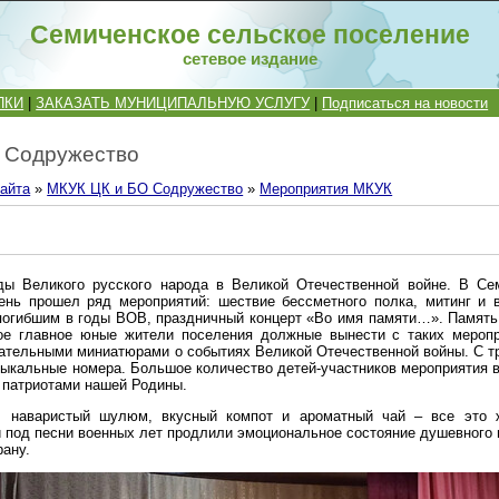
Семиченское сельское поселение
сетевое издание
ПКИ
|
ЗАКАЗАТЬ МУНИЦИПАЛЬНУЮ УСЛУГУ
|
Подписаться на новости
 Содружество
айта
»
МКУК ЦК и БО Содружество
»
Мероприятия МКУК
ды Великого русского народа в Великой Отечественной войне. В Се
ень прошел ряд мероприятий: шествие бессметного полка, митинг и 
погибшим в годы ВОВ, праздничный концерт «Во имя памяти…». Память 
мое главное юные жители поселения должные вынести с таких меропр
гательными миниатюрами о событиях Великой Отечественной войны. С т
ыкальные номера. Большое количество детей-участников мероприятия в
т патриотами нашей Родины.
, наваристый шулюм, вкусный компот и ароматный чай – все это 
и под песни военных лет продлили эмоциональное состояние душевного 
рану.