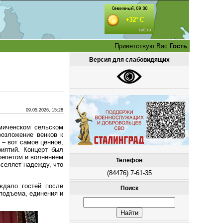
Приветствую Вас
Гость
Версия для слабовидящих
09.05.2026, 15:28
миченском сельском
возложение венков к
– вот самое ценное,
иятий. Концерт был
репетом и волнением
Телефон
селяет надежду, что
(84476) 7-61-35
ждало гостей после
Поиск
подъема, единения и