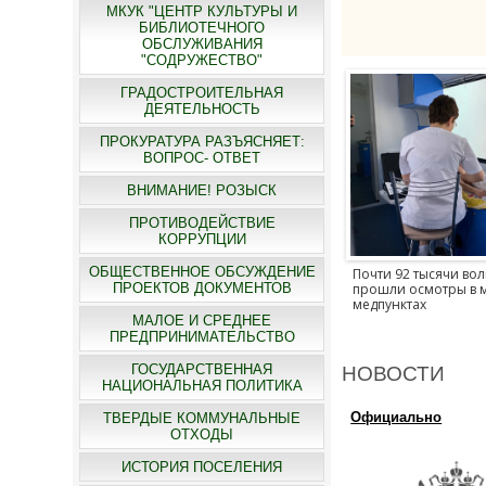
МКУК "ЦЕНТР КУЛЬТУРЫ И
БИБЛИОТЕЧНОГО
ОБСЛУЖИВАНИЯ
"СОДРУЖЕСТВО"
ГРАДОСТРОИТЕЛЬНАЯ
ДЕЯТЕЛЬНОСТЬ
ПРОКУРАТУРА РАЗЪЯСНЯЕТ:
ВОПРОС- ОТВЕТ
ВНИМАНИЕ! РОЗЫСК
ПРОТИВОДЕЙСТВИЕ
КОРРУПЦИИ
подростков
Еще 215 млн рубле
льных
Волгоградская обла
ОБЩЕСТВЕННОЕ ОБСУЖДЕНИЕ
Почти 92 тысячи волгоградцев
ской
программу расселе
ПРОЕКТОВ ДОКУМЕНТОВ
прошли осмотры в мобильных
жилья
медпунктах
МАЛОЕ И СРЕДНЕЕ
ПРЕДПРИНИМАТЕЛЬСТВО
ГОСУДАРСТВЕННАЯ
НОВОСТИ
НАЦИОНАЛЬНАЯ ПОЛИТИКА
Официально
ТВЕРДЫЕ КОММУНАЛЬНЫЕ
ОТХОДЫ
ИСТОРИЯ ПОСЕЛЕНИЯ