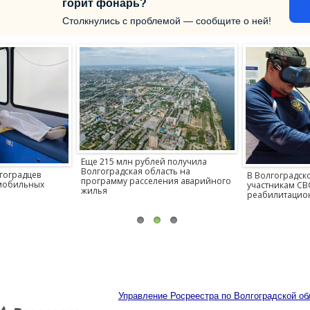
горит фонарь?
Столкнулись с проблемой — сообщите о ней!
й получила
Более 2,8 тыс
сть на
трудоустроили
В Волгоградской области
ния аварийного
области
участникам СВО предоставляют
реабилитационную помощь
Управление Росреестра по Волгоградской о