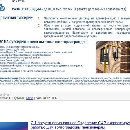
отров:
17
|
Добавил:
admin
|
Дата:
31.07.2026
С 1 августа региональное Отделение СФР скорректиру
работающим волгоградским пенсионерам