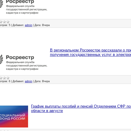
отров:
5
|
Добавил:
admin
|
Дата:
Вчера
В региональном Росреестре рассказали о п
получения государственных услуг в электро
отров:
6
|
Добавил:
admin
|
Дата:
Вчера
График выплаты пособий и пенсий Отделением СФР по
области в августе