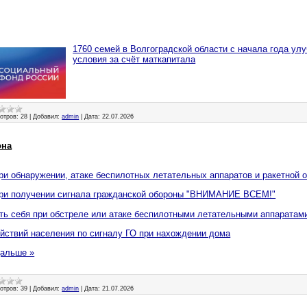
1760 семей в Волгоградской области с начала года у
условия за счёт маткапитала
отров:
28
|
Добавил:
admin
|
Дата:
22.07.2026
она
ри обнаружении, атаке беспилотных летательных аппаратов и ракетной 
при получении сигнала гражданской обороны "ВНИМАНИЕ ВСЕМ!"
ть себя при обстреле или атаке беспилотными летательными аппаратам
йствий населения по сигналу ГО при нахождении дома
дальше »
отров:
39
|
Добавил:
admin
|
Дата:
21.07.2026