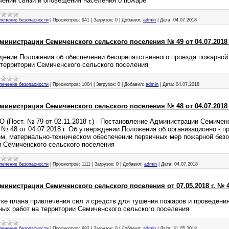
чении связи и оповещения населения о пожаре
печение безопасности
|
Просмотров:
941
|
Загрузок:
0
|
Добавил:
admin
|
Дата:
04.07.2018
инистрации Семиченского сельского поселения № 49 от 04.07.2018 
дении Положения об обеспечении беспрепятственного проезда пожарной 
 территории Семиченского сельского поселения
печение безопасности
|
Просмотров:
1004
|
Загрузок:
0
|
Добавил:
admin
|
Дата:
04.07.2018
инистрации Семиченского сельского поселения № 48 от 04.07.2018 
(Пост. № 79 от 02.11.2018 г.) - Постановление Администрации Семичен
№ 48 от 04.07.2018 г. Об утверждении Положения об организационно - п
м, материально-техническом обеспечении первичных мер пожарной безо
и Семиченского сельского поселения
печение безопасности
|
Просмотров:
1111
|
Загрузок:
0
|
Добавил:
admin
|
Дата:
04.07.2018
инистрации Семиченского сельского поселения от 07.05.2018 г. № 
тке плана привлечения сил и средств для тушения пожаров и проведения
ных работ на территории Семиченского сельского поселения
печение безопасности
|
Просмотров:
982
|
Загрузок:
0
|
Добавил:
admin
|
Дата:
31.05.2018