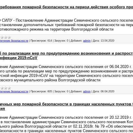
ребования пожарной безопасности на период действия особого пр
СИЛУ - Постановление Администрации Семиченского сельского поселени
становлении дополнительных требований пожарной безопасности на пер
ротивопожарного режима на территории Волгоградской области
печение безопасности
|
Просмотров:
614
|
Загрузок:
0
|
Добавил:
admin
|
Дата:
13.04.2020
 по реализации мер по предупреждению возникновения и распрос
нфекции 2019-nCoV
ение Администрации Семиченского сельского поселения от 06.04.2020 г.
ого штаба по реализации мер по предупреждению возникновения и распр
усной инфекции 2019-nCoV на территории Семиченского сельского посел
овского муниципального района Волгоградской области
печение безопасности
|
Просмотров:
605
|
Загрузок:
0
|
Добавил:
admin
|
Дата:
06.04.2020
ичных мер пожарной безопасности в границах населенных пунктов
ния
ение Администрации Семиченского сельского поселения от 20.12.2019 г.
 в постановление администрации Семиченского сельского поселения Ко
ьного района Волгоградской области от 02.11.2018г. № 79 «Об обеспече
безопасности в границах населенных пунктов Семиченского сельского п