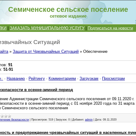
Семиченское сельское поселение
сетевое издание
ПКИ
|
ЗАКАЗАТЬ МУНИЦИПАЛЬНУЮ УСЛУГУ
|
Подписаться на новости
езвычайных Ситуаций
айта
»
Защита от Чрезвычайных Ситуаций
» Обеспечение
лов
:
91
в
:
51-91
е
·
Названию
·
Рейтингу
·
Комментариям
·
Загрузкам
·
Просмотрам
зопасности в осенне-зимний период
ение Администрации Семиченского сельского поселения от 09.11.2020 г.
езопасности в осенне-зимний период с 01 ноября 2020 года по 31 марта 
и Семиченского сельского поселения
печение безопасности
|
Просмотров:
519
|
Загрузок:
0
|
Добавил:
admin
|
Дата:
09.11.2020
ность и предупреждение чрезвычайных ситуаций в населенных пун