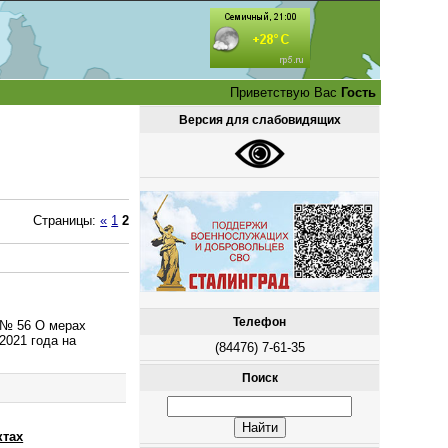
Приветствую Вас
Гость
Версия для слабовидящих
Страницы
:
«
1
2
Телефон
 № 56 О мерах
2021 года на
(84476) 7-61-35
Поиск
ктах