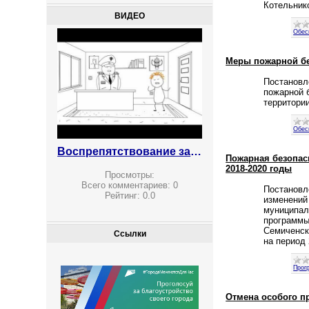
Котельник
ВИДЕО
Обес
Меры пожарной без
Постановл
пожарной б
территори
Обес
Воспрепятствование законной предпринимательской деятельности
Пожарная безопас
2018-2020 годы
Просмотры:
Всего комментариев:
0
Постановл
Рейтинг:
0.0
изменений
муниципал
программы
Семиченск
Ссылки
на период
Прог
Отмена особого п