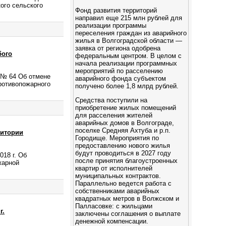
ого сельского
Фонд развития территорий
направил еще 215 млн рублей для
реализации программы
переселения граждан из аварийного
жилья в Волгоградской области —
заявка от региона одобрена
бого
федеральным центром. В целом с
начала реализации программных
мероприятий по расселению
. № 64 Об отмене
аварийного фонда субъектом
ротивопожарного
получено более 1,8 млрд рублей.
Средства поступили на
приобретение жилых помещений
для расселения жителей
аварийных домов в Волгограде,
поселке Средняя Ахтуба и р.п.
ритории
Городище. Мероприятия по
предоставлению нового жилья
будут проводиться в 2027 году
18 г. Об
после принятия благоустроенных
жарной
квартир от исполнителей
муниципальных контрактов.
Параллельно ведется работа с
собственниками аварийных
квадратных метров в Волжском и
Палласовке: с жильцами
г.
заключены соглашения о выплате
денежной компенсации.