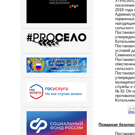
УТРАТИЛО 
поселения 
2018 года 
Администр
первичных
находящих
сельского
Постановл
утвержден
Котельник
Постановл
условий д
Семиченск
Постановл
обеспечен
сельского
Постановл
утвержден
муниципал
службы о 
№ 81 Об о
противопо
Котельник
Обес
Пожарная безопас
Постановл