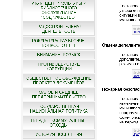
МКУК "ЦЕНТР КУЛЬТУРЫ И
Постановл
БИБЛИОТЕЧНОГО
утвержден
ОБСЛУЖИВАНИЯ
ситуаций 
"СОДРУЖЕСТВО"
муниципал
ГРАДОСТРОИТЕЛЬНАЯ
ДЕЯТЕЛЬНОСТЬ
Прог
ПРОКУРАТУРА РАЗЪЯСНЯЕТ:
Отмена дополните
ВОПРОС- ОТВЕТ
Постановл
ВНИМАНИЕ! РОЗЫСК
дополните
режима на
ПРОТИВОДЕЙСТВИЕ
КОРРУПЦИИ
Обес
ОБЩЕСТВЕННОЕ ОБСУЖДЕНИЕ
ПРОЕКТОВ ДОКУМЕНТОВ
Пожарная безопас
МАЛОЕ И СРЕДНЕЕ
ПРЕДПРИНИМАТЕЛЬСТВО
Постановл
изменений
ГОСУДАРСТВЕННАЯ
муниципал
НАЦИОНАЛЬНАЯ ПОЛИТИКА
программы
Семиченск
ТВЕРДЫЕ КОММУНАЛЬНЫЕ
на период
ОТХОДЫ
ИСТОРИЯ ПОСЕЛЕНИЯ
Прог