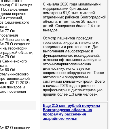
о сельского
С начала 2026 года мобильными
период С 01 ноября
медицинскими бригадами
, Постановление
осмотрены 91,9 тыс. жителей
ждении перечня
отдаленных районов Волгоградской
 и строений,
области, в том числе 28 тысяч
тов Семиченского
детей. Cовершено более 2,4 тыс.
асти,
выездов.
 № 77 Об
 поселения
Осмотр пациентов проводят
ой безопасности,
терапевты, хирурги, гинекологи,
 № 78 О создании
кардиологи и рентгенологи. Для
и на территории
выполнения лабораторных и
оградской области,
функциональных исследований,
 № 79 Об
включая офтальмологическую и
в Семиченского
оториноларингологическую
асти,
диагностику, используется
 № 80 Об
современное оборудование. Также
отельниковского
автомобили оборудованы
 противопожарной
системами климат-контроля. Всего
 от 02.11.2018 г.
с начала 2026 года в регионе
ния пожаров и
профосмотры и диспансеризацию
кого поселения
прошли более 1,3 млн человек.
Еще 215 млн рублей получила
Волгоградская область на
программу расселения
аварийного жилья
 № 82 О создании