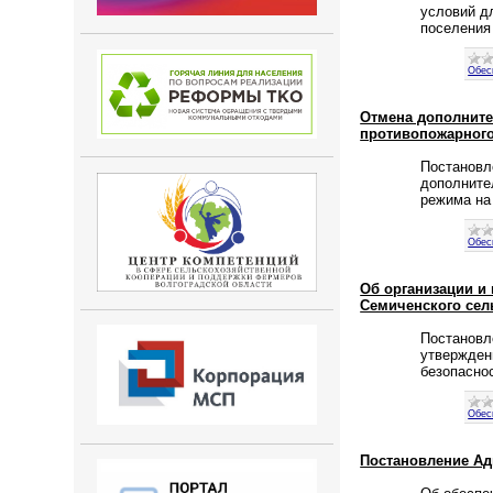
условий д
поселения
Обес
Отмена дополните
противопожарног
Постановл
дополните
режима на
Обес
Об организации и
Семиченского сел
Постановл
утвержден
безопасно
Обес
Постановление Адм