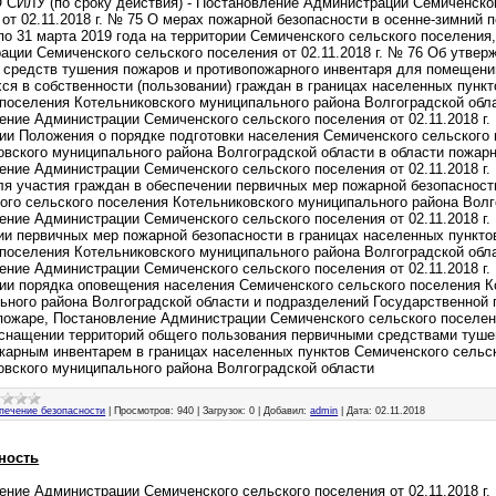
СИЛУ (по сроку действия) - Постановление Администрации Семиченског
от 02.11.2018 г. № 75 О мерах пожарной безопасности в осенне-зимний 
по 31 марта 2019 года на территории Семиченского сельского поселения
ации Семиченского сельского поселения от 02.11.2018 г. № 76 Об утвер
 средств тушения пожаров и противопожарного инвентаря для помещений
ся в собственности (пользовании) граждан в границах населенных пунк
 поселения Котельниковского муниципального района Волгоградской обл
ение Администрации Семиченского сельского поселения от 02.11.2018 г.
ии Положения о порядке подготовки населения Семиченского сельского
овского муниципального района Волгоградской области в области пожарн
ение Администрации Семиченского сельского поселения от 02.11.2018 г.
ля участия граждан в обеспечении первичных мер пожарной безопасност
ого сельского поселения Котельниковского муниципального района Волг
ение Администрации Семиченского сельского поселения от 02.11.2018 г.
ии первичных мер пожарной безопасности в границах населенных пункто
 поселения Котельниковского муниципального района Волгоградской обл
ение Администрации Семиченского сельского поселения от 02.11.2018 г.
ии порядка оповещения населения Семиченского сельского поселения К
ьного района Волгоградской области и подразделений Государственной
пожаре, Постановление Администрации Семиченского сельского поселения
снащении территорий общего пользования первичными средствами туше
жарным инвентарем в границах населенных пунктов Семиченского сельс
овского муниципального района Волгоградской области
печение безопасности
|
Просмотров:
940
|
Загрузок:
0
|
Добавил:
admin
|
Дата:
02.11.2018
ность
ение Администрации Семиченского сельского поселения от 02.11.2018 г.