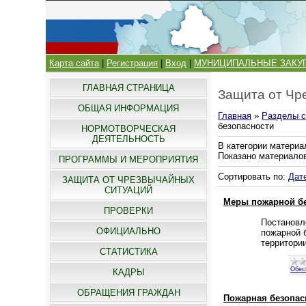
Карта сайта
|
Регистрация
|
Вход
|
МУНИЦИПАЛЬНЫЕ ЗАКУ
ГЛАВНАЯ СТРАНИЦА
Защита от Чр
ОБЩАЯ ИНФОРМАЦИЯ
Главная
»
Разделы с
безопасности
НОРМОТВОРЧЕСКАЯ
ДЕЯТЕЛЬНОСТЬ
В категории материа
Показано материало
ПРОГРАММЫ И МЕРОПРИЯТИЯ
Сортировать по
:
Дат
ЗАЩИТА ОТ ЧРЕЗВЫЧАЙНЫХ
СИТУАЦИЙ
Меры пожарной бе
ПРОВЕРКИ
Постановл
ОФИЦИАЛЬНО
пожарной б
территори
СТАТИСТИКА
Обес
КАДРЫ
ОБРАЩЕНИЯ ГРАЖДАН
Пожарная безопас