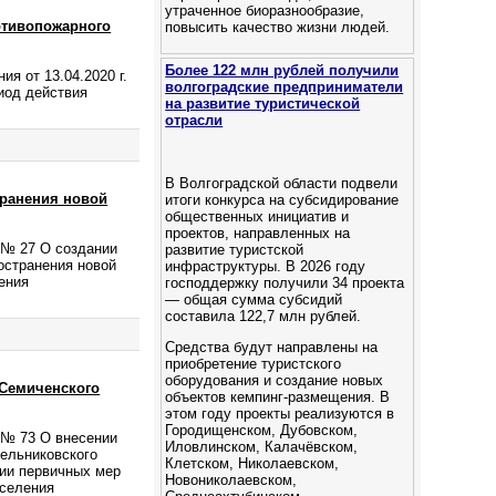
утраченное биоразнообразие,
отивопожарного
повысить качество жизни людей.
Более 122 млн рублей получили
я от 13.04.2020 г.
волгоградские предприниматели
иод действия
на развитие туристической
отрасли
В Волгоградской области подвели
транения новой
итоги конкурса на субсидирование
общественных инициатив и
проектов, направленных на
 № 27 О создании
развитие туристской
остранения новой
инфраструктуры. В 2026 году
ения
господдержку получили 34 проекта
— общая сумма субсидий
составила 122,7 млн рублей.
Средства будут направлены на
приобретение туристского
оборудования и создание новых
 Семиченского
объектов кемпинг‑размещения. В
этом году проекты реализуются в
Городищенском, Дубовском,
 № 73 О внесении
Иловлинском, Калачёвском,
тельниковского
Клетском, Николаевском,
нии первичных мер
Новониколаевском,
оселения