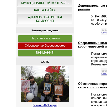
МУНИЦИПАЛЬНЫЙ КОНТРОЛЬ
Дополнительные т
режима
КАРТА САЙТА
УТРАТИЛО 
АДМИНИСТРАТИВНАЯ
№ 28 Об у
КОМИССИЯ
особого п
Категории раздела
Обес
Памятки населению
Оперативный штаб
Обеспечение безопасности
коронавирусной и
ВНИМАНИЕ!
Постановл
оперативн
коронавир
ФОТО
Котельник
Обес
Обеспечение перв
сельского поселе
Постановл
изменений
муниципал
пожарной 
[
9 мая 2021 года
]