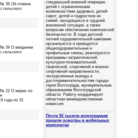
специальной военной операции;
. № 35 Об отмене
детей с ограниченными
о сельского
возможностями здоровья; детей-
сирот; детей и подростков из
семей, находящихся в трудной
жизненной ситуации, а также
вопросам обеспечения комплексной
безопасности. В ходе детской
летней оздоровительной кампании
организуются и проводятся
. № 34 О введении
общеоздоровительные и
о сельского
профильные смены; реализуются
программы патриотической,
культурно-познавательной,
творческой, спортивной и военно-
спортивной направленности;
экскурсионные выезды к
достопримечательностям города-
героя Волгограда, муниципальным
образованиям Волгоградской
 № 22 О мерах по
области. Работу координирует
я
областная межведомственная
9 года по 31
комиссия.
Почти 92 тысячи волгоградцев
прошли осмотры в мобильных
медпунктах