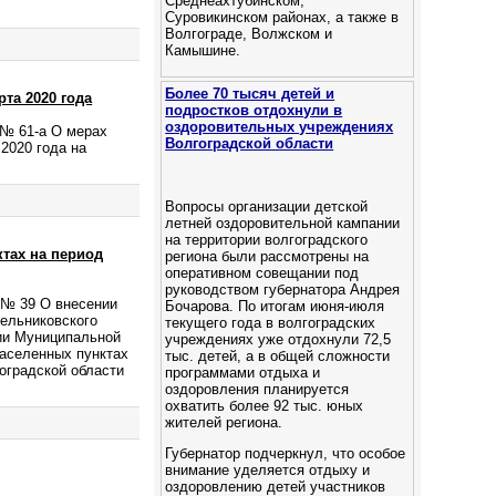
Среднеахтубинском,
Суровикинском районах, а также в
Волгограде, Волжском и
Камышине.
Более 70 тысяч детей и
та 2020 года
подростков отдохнули в
оздоровительных учреждениях
 № 61-а О мерах
Волгоградской области
 2020 года на
Вопросы организации детской
летней оздоровительной кампании
на территории волгоградского
тах на период
региона были рассмотрены на
оперативном совещании под
руководством губернатора Андрея
 № 39 О внесении
Бочарова. По итогам июня-июля
тельниковского
текущего года в волгоградских
нии Муниципальной
учреждениях уже отдохнули 72,5
аселенных пунктах
тыс. детей, а в общей сложности
оградской области
программами отдыха и
оздоровления планируется
охватить более 92 тыс. юных
жителей региона.
Губернатор подчеркнул, что особое
внимание уделяется отдыху и
оздоровлению детей участников