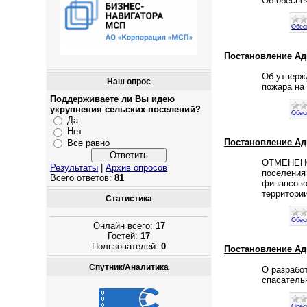
Об обеспе
Обес
Постановление Адм
Об утверж
Наш опрос
пожара на
Поддерживаете ли Вы идею
укрупнения сельских поселений?
Обес
Да
Нет
Постановление Адм
Все равно
ОТМЕНЕНО 
Результаты
|
Архив опросов
поселения 
Всего ответов:
81
финансово
территори
Статистика
Обес
Онлайн всего:
17
Гостей:
17
Пользователей:
0
Постановление Адм
Спутник/Аналитика
О разрабо
спасатель
Обес