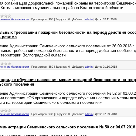
ля организации добровольной пожарной охраны на территории Семиченск
 Котельниковского муниципального района Волгоградской области
печение безопасности
|
Просмотров:
905
|
Загрузок:
0
|
Добавил:
admin
|
Дата:
02.11.2018
льных требований пожарной безопасности на период действия осо
о режима
ение Администрации Семиченского сельского поселения от 26.09.2018 г
льных требований пожарной безопасности на период действия особого п
 территории Волгоградской области
печение безопасности
|
Просмотров:
880
|
Загрузок:
0
|
Добавил:
admin
|
Дата:
01.10.2018
 порядке обучения населения мерам пожарной безопасности на тер
ьского поселения
ение Администрации Семиченского сельского поселения № 52 от 01.08.20
ии положения «Об организации и порядке обучения населения мерам по
сти на территории Семиченского сельского поселения»
печение безопасности
|
Просмотров:
936
|
Загрузок:
0
|
Добавил:
admin
|
Дата:
07.09.2018
инистрации Семиченского сельского поселения № 50 от 04.07.2018 