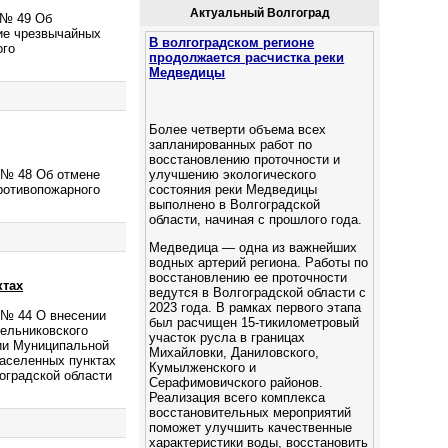
Актуальный Волгоград
 № 49 Об
ие чрезвычайных
В волгоградском регионе
ого
продолжается расчистка реки
Медведицы
Более четверти объема всех
запланированных работ по
восстановлению проточности и
улучшению экологического
. № 48 Об отмене
состояния реки Медведицы
ротивопожарного
выполнено в Волгоградской
области, начиная с прошлого года.
Медведица — одна из важнейших
водных артерий региона. Работы по
восстановлению ее проточности
ктах
ведутся в Волгоградской области с
2023 года. В рамках первого этапа
 № 44 О внесении
был расчищен 15-тикилометровый
тельниковского
участок русла в границах
нии Муниципальной
Михайловки, Даниловского,
аселенных пунктах
Кумылженского и
оградской области
Серафимовичского районов.
Реализация всего комплекса
восстановительных мероприятий
поможет улучшить качественные
характеристики воды, восстановить