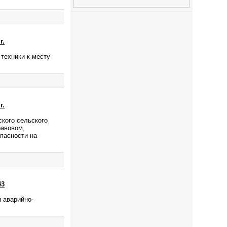
г.
техники к месту
г.
ского сельского
равовом,
пасности на
43
 аварийно-