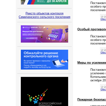
Постановл
особого п
поселения
Реестр объектов контроля
Семиченского сельского поселения
Обес
Особый противоп
Постановл
особого п
поселения
Обес
Меры по усилению
Постановл
усилению 
Котельнико
октября 2
Обес
Пожарная безопас