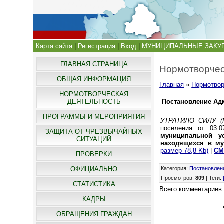
Карта сайта
|
Регистрация
|
Вход
|
МУНИЦИПАЛЬНЫЕ ЗАКУ
ГЛАВНАЯ СТРАНИЦА
Нормотворчес
ОБЩАЯ ИНФОРМАЦИЯ
Главная
»
Нормотвор
НОРМОТВОРЧЕСКАЯ
ДЕЯТЕЛЬНОСТЬ
Постановление Адм
ПРОГРАММЫ И МЕРОПРИЯТИЯ
УТРАТИЛО СИЛУ (П
поселения от 03
ЗАЩИТА ОТ ЧРЕЗВЫЧАЙНЫХ
муниципальной у
СИТУАЦИЙ
находящихся в му
размер 78,8 Kb)
|
СМ
ПРОВЕРКИ
ОФИЦИАЛЬНО
Категория
:
Постановлен
Просмотров
:
809
|
Теги
:
СТАТИСТИКА
Всего комментариев
КАДРЫ
ОБРАЩЕНИЯ ГРАЖДАН