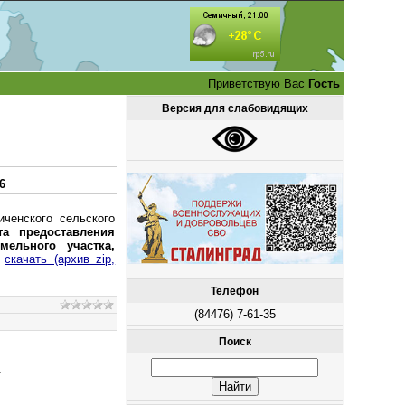
Приветствую Вас
Гость
Версия для слабовидящих
6
ченского сельского
та предоставления
ельного участка,
скачать (архив zip,
Телефон
(84476) 7-61-35
Поиск
.