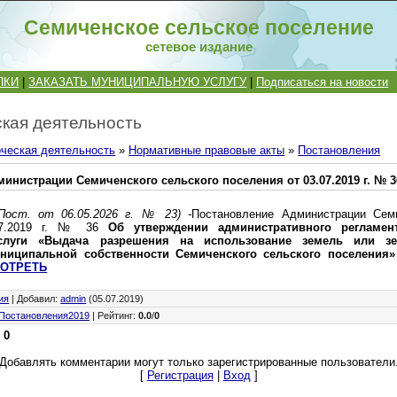
Семиченское сельское поселение
сетевое издание
ПКИ
|
ЗАКАЗАТЬ МУНИЦИПАЛЬНУЮ УСЛУГУ
|
Подписаться на новости
кая деятельность
ческая деятельность
»
Нормативные правовые акты
»
Постановления
инистрации Семиченского сельского поселения от 03.07.2019 г. № 3
ост. от 06.05.2026 г. № 23) -
Постановление Администрации Семи
.07.2019 г. № 36
Об утверждении административного регламен
слуги «Выдача разрешения на использование земель или зем
ниципальной собственности Семиченского сельского поселения»
ОТРЕТЬ
ия
|
Добавил
:
admin
(05.07.2019)
Постановления2019
|
Рейтинг
:
0.0
/
0
:
0
Добавлять комментарии могут только зарегистрированные пользователи
[
Регистрация
|
Вход
]