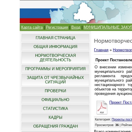
Карта сайта
|
Регистрация
|
Вход
|
МУНИЦИПАЛЬНЫЕ ЗАКУ
ГЛАВНАЯ СТРАНИЦА
Нормотворчес
ОБЩАЯ ИНФОРМАЦИЯ
Главная
»
Нормотвор
НОРМОТВОРЧЕСКАЯ
ДЕЯТЕЛЬНОСТЬ
Проект Постановл
О внесении изменен
ПРОГРАММЫ И МЕРОПРИЯТИЯ
муниципального ра
регламента предо
ЗАЩИТА ОТ ЧРЕЗВЫЧАЙНЫХ
муниципального ра
СИТУАЦИЙ
нестационарного т
объектов на террито
ПРОВЕРКИ
проведения аукцион
ОФИЦИАЛЬНО
Проект Пост
СТАТИСТИКА
КАДРЫ
Категория
:
Проекты пос
Просмотров
:
36
|
Рейтин
ОБРАЩЕНИЯ ГРАЖДАН
Всего комментариев