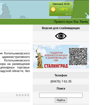
Приветствую Вас
Гость
Версия для слабовидящих
ия Котельниковского
 административного
 Котельниковского
вора на размещение
ционарных торговых
радской области, без
Телефон
(84476) 7-61-35
Поиск