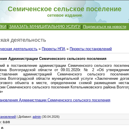
Семиченское сельское поселение
сетевое издание
ПКИ
|
ЗАКАЗАТЬ МУНИЦИПАЛЬНУЮ УСЛУГУ
|
Подписаться на новости
кая деятельность
ческая деятельность
»
Проекты НПА
»
Проекты постановлений
ения Администрации Семиченского сельского поселения
ий в постановление администрации Семиченского сельского поселен
йона Волгоградской области от 09.01.2020г. № 2 «Об утверждении
ставления администрацией Семиченского сельского поселения
йона Волгоградской области муниципальной услуги «Заключение дого
оргового объекта в месте, определенном схемой размещения неста
рии Семиченского сельского поселения Котельниковского района Волгог
а»
ановления Администрации Семиченского сельского поселения
тановлений
|
Добавил
:
admin
(30.04.2026)
г
:
0.0
/
0
:
0