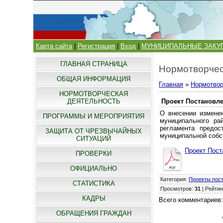
Карта сайта
|
Регистрация
|
Вход
|
МУНИЦИПАЛЬНЫЕ ЗАКУ
ГЛАВНАЯ СТРАНИЦА
Нормотворчес
ОБЩАЯ ИНФОРМАЦИЯ
Главная
»
Нормотвор
НОРМОТВОРЧЕСКАЯ
ДЕЯТЕЛЬНОСТЬ
Проект Постановл
О внесении изменен
ПРОГРАММЫ И МЕРОПРИЯТИЯ
муниципального ра
регламента предос
ЗАЩИТА ОТ ЧРЕЗВЫЧАЙНЫХ
муниципальной собс
СИТУАЦИЙ
Проект Пост
ПРОВЕРКИ
ОФИЦИАЛЬНО
Категория
:
Проекты пос
СТАТИСТИКА
Просмотров
:
31
|
Рейтин
КАДРЫ
Всего комментариев
ОБРАЩЕНИЯ ГРАЖДАН