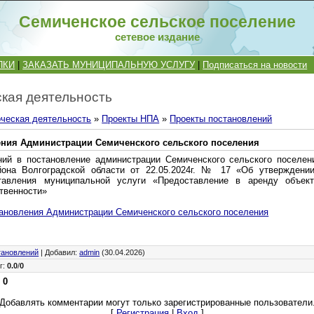
Семиченское сельское поселение
сетевое издание
ПКИ
|
ЗАКАЗАТЬ МУНИЦИПАЛЬНУЮ УСЛУГУ
|
Подписаться на новости
кая деятельность
ческая деятельность
»
Проекты НПА
»
Проекты постановлений
ения Администрации Семиченского сельского поселения
ий в постановление администрации Семиченского сельского поселен
йона Волгоградской области от 22.05.2024г. № 17 «Об утверждении
тавления муниципальной услуги «Предоставление в аренду объек
твенности»
ановления Администрации Семиченского сельского поселения
тановлений
|
Добавил
:
admin
(30.04.2026)
г
:
0.0
/
0
:
0
Добавлять комментарии могут только зарегистрированные пользователи
[
Регистрация
|
Вход
]